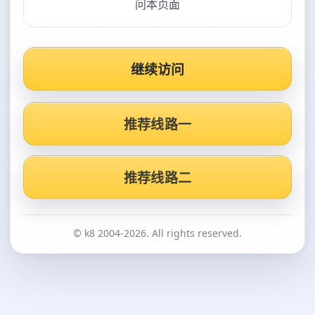
问本页面
继续访问
推荐线路一
推荐线路二
© k8 2004-2026. All rights reserved.